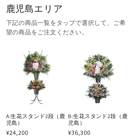
鹿児島エリア
下記の商品一覧をタップで選択して、ご希
望の商品をご注文ください。
A:生花スタンド2段（鹿
B:生花スタンド2段（鹿
児島）
児島）
通
¥24,200
通
¥36,300