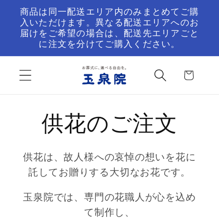
コンテ
商品は同一配送エリア内のみまとめてご購
ンツに
入いただけます。異なる配送エリアへのお
進む
届けをご希望の場合は、配送先エリアごと
に注文を分けてご購入ください。
カ
ー
ト
供花のご注文
供花は、故人様への哀悼の想いを花に
託してお贈りする大切なお花です。
玉泉院では、専門の花職人が心を込め
て制作し、