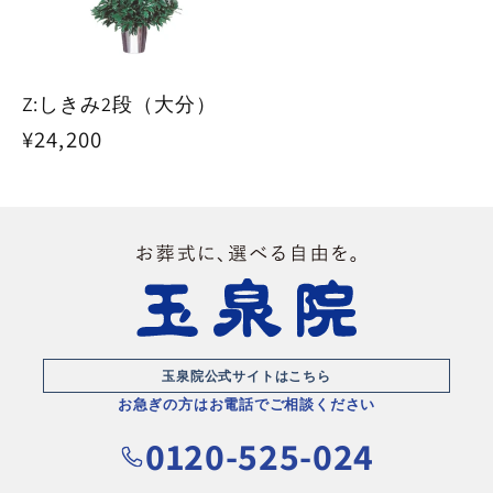
Z:しきみ2段（大分）
通
¥24,200
常
価
格
玉泉院公式サイトはこちら
お急ぎの方はお電話でご相談ください
0120-525-024