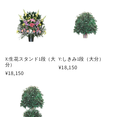
価
価
格
格
X:生花スタンド1段（大
Y:しきみ1段（大分）
分）
通
¥18,150
通
¥18,150
常
常
価
価
格
格