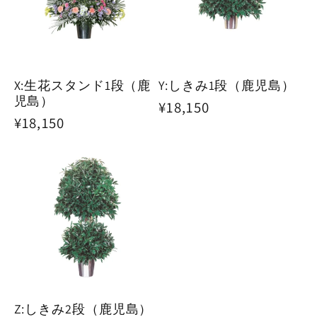
X:生花スタンド1段（鹿
Y:しきみ1段（鹿児島）
児島）
通
¥18,150
通
¥18,150
常
常
価
価
格
格
Z:しきみ2段（鹿児島）