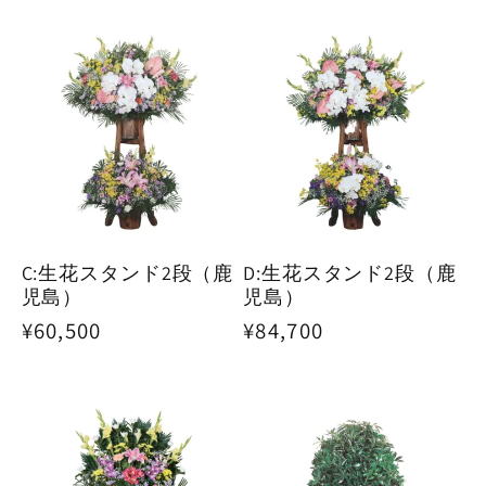
常
常
価
価
格
格
C:生花スタンド2段（鹿
D:生花スタンド2段（鹿
児島）
児島）
通
¥60,500
通
¥84,700
常
常
価
価
格
格