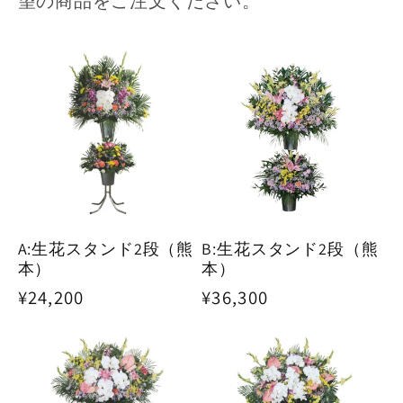
望の商品をご注文ください。
A:生花スタンド2段（熊
B:生花スタンド2段（熊
本）
本）
通
¥24,200
通
¥36,300
常
常
価
価
格
格