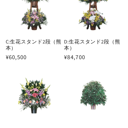
C:生花スタンド2段（熊
D:生花スタンド2段（熊
本）
本）
通
¥60,500
通
¥84,700
常
常
価
価
格
格