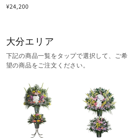
通
¥24,200
常
価
格
大分エリア
下記の商品一覧をタップで選択して、ご希
望の商品をご注文ください。