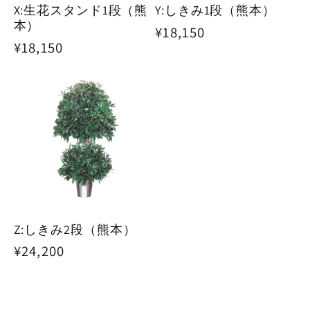
X:生花スタンド1段（熊
Y:しきみ1段（熊本）
本）
通
¥18,150
通
¥18,150
常
常
価
価
格
格
Z:しきみ2段（熊本）
通
¥24,200
常
価
格